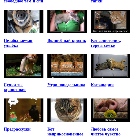
свободное там и спи
тапки
Незабываемая
Волшебный кролик
Кот-алкоголик,
улыбка
горе в семье
Сучка ты
Утро понедельника
Котэавария
крашенная
Предрассудки
Кот
Любовь самое
неприкосновенное
чистое чувство