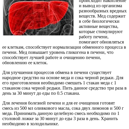
происходит накопление
и вывод из организма
разнообразных вредных
веществ. Мед содержит
в себе биологически
активные вещества,
которые стимулируют
работу печени,
помогают обновляться
ее клеткам, способствует нормализации обменного процесса в
печени. Мед повышает уровень гликогена в печени, что
способствует лучшей работе и очищению печени,
обновлению ее клеток.
Для улучшения процессов обмена в печени существует
народное средство на основе меда и сока черной редьки. Для
его приготовления необходимо смешать 1 стакан меда с 1
стаканом сока черной редьки. Пить данное средство три раза в
день за 30 минут до еды по 0.5 стакана.
Для лечения болезней печени и для ее очищения готовят
смесь из 500 мл оливкового масла, сока двух лимонов и 500 г
меда. Принимать данную целебную смесь необходимо по 1
столовой ложке за 30 минут до еды 3 раза в день. Хранить
необходимо в холодильнике.