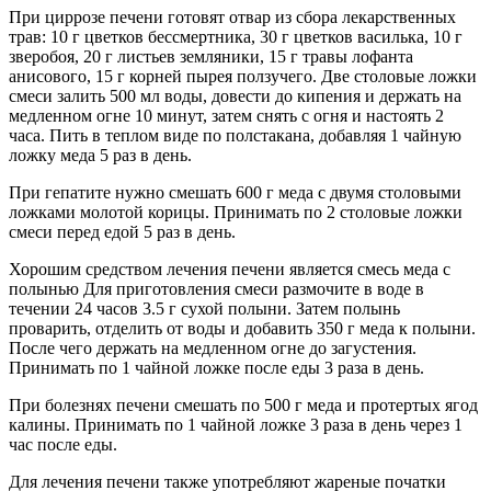
При циррозе печени готовят отвар из сбора лекарственных
трав: 10 г цветков бессмертника, 30 г цветков василька, 10 г
зверобоя, 20 г листьев земляники, 15 г травы лофанта
анисового, 15 г корней пырея ползучего. Две столовые ложки
смеси залить 500 мл воды, довести до кипения и держать на
медленном огне 10 минут, затем снять с огня и настоять 2
часа. Пить в теплом виде по полстакана, добавляя 1 чайную
ложку меда 5 раз в день.
При гепатите нужно смешать 600 г меда с двумя столовыми
ложками молотой корицы. Принимать по 2 столовые ложки
смеси перед едой 5 раз в день.
Хорошим средством лечения печени является смесь меда с
полынью Для приготовления смеси размочите в воде в
течении 24 часов 3.5 г сухой полыни. Затем полынь
проварить, отделить от воды и добавить 350 г меда к полыни.
После чего держать на медленном огне до загустения.
Принимать по 1 чайной ложке после еды 3 раза в день.
При болезнях печени смешать по 500 г меда и протертых ягод
калины. Принимать по 1 чайной ложке 3 раза в день через 1
час после еды.
Для лечения печени также употребляют жареные початки