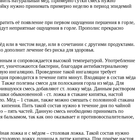
бавить натуральный мед. Примерно сутки смесь нужно
астойку нужно принимать примерно неделю в период эпидемий
вратить её появление при первом ощущении першения в горле,
ойдут неприятные ощущения в горле. Прополис прекрасно
ёд или в чистом виде, или в сочетании с другими продуктами.
о дополнит лечение без риска для здоровья.
онным и сопровождается высокой температурой. Употребление
ет, уничтожаются бактерии, благодаря антибактериальному
овую ингаляцию. Проведение такой ингаляции требует
ция проводится в течение пяти минут. Входящие в состав мёда
Также полезны смеси для полоскания горла из мёда. Для
учившуюся смесь добавляют ст. ложку мёда. Данным раствором
шки обыкновенной - ст. ложка в стакане кипятка, настой
ло. Мёд – 1 стакан, также можно смешать с половиной стакана
 кипения. Пить такой состав нужно в течение дня по чайной
оэ – пять частей. Данную смесь необходимо принимать по
я бальзамом, так как оно оказывает и противовоспалительное,
ная ложка и с мёдом – столовая ложка. Такой состав нужно
и столовую ложку душицы в литре кипятка. При приёме настоя