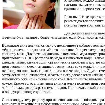
К примеру, можно смешат
настаивать, затем пить 
гриппа и в период межсе
Если вы всё же простыли
рекомендуется положить 
помогает при воспалител
Для лечения ангины важн
Лечение будет намного более успешным, если будет носить ком
Возникновение ангины связано с появлением гнойного воспал
мёда при лечении данного заболевания способствует тому, чт
свойству мёда. Для лечения ангины с помощью мёда популярн
приготовления 10% раствора из мёда и кипячёной воды. Такой 
глюкоза, минеральные соли, органические кислоты и другие к
приготовления смеси смешивают одну часть сока моркови и дв
необходимо полоскать горло три раза в течение дня. Другая см
остужается, процеживается, и затем в него добавляется чайная
лимонного сока или клюквенного сока. Компоненты тщательно п
ложке. Кроме того, для лечения ангины очень полезно пригото
чайной ложке до трёх раз в течение дня. Принимать такой сост
и общеукрепляющее действие.
Согласно другому рецепту при лечении ангины необходимо раз
выпивать в течение дня небольшими порциями. Можно также зав