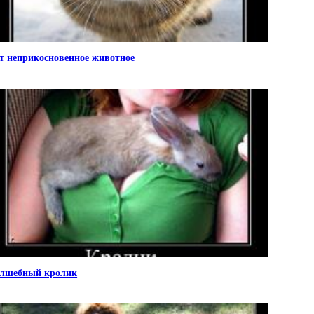
т неприкосновенное животное
лшебный кролик