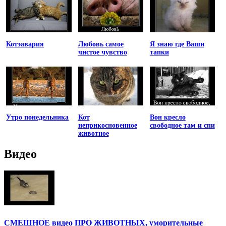
Котэавария
Любовь самое
Я знаю где Ваши
чистое чувство
тапки
Утро понедельника
Кот
Вон кресло
неприкосновенное
свободное там и спи
животное
Видео
СМЕШНОЕ видео ПРО ЖИВОТНЫХ, уморительные