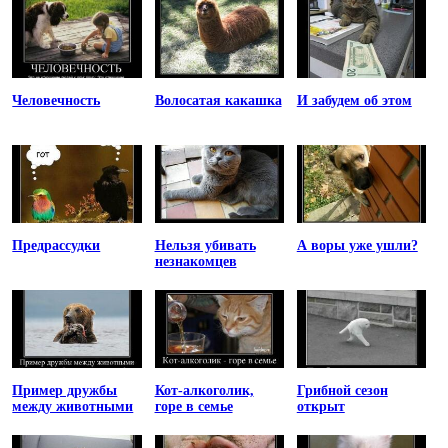
Человечность
Волосатая какашка
И забудем об этом
Предрассудки
Нельзя убивать
А воры уже ушли?
незнакомцев
Пример дружбы
Кот-алкоголик,
Грибной сезон
между животными
горе в семье
открыт