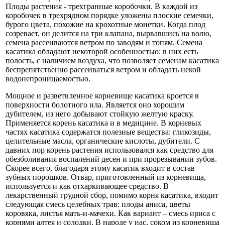
Плоды растения - трехгранные коробочки. В каждой из
коробочек в трехрядном порядке уложены плоские семечки,
бурого цвета, похожие на крохотные монетки. Когда плод
созревает, он делится на три клапана, вырвавшись на волю,
семена рассеиваются ветром по заводям и топям. Семена
касатика обладают некоторой особенностью: в них есть
полость, с наличием воздуха, что позволяет семенам касатика
беспрепятственно рассеиваться ветром и обладать некой
водонепроницаемостью.
Мощное и разветвленное корневище касатика кроется в
поверхности болотного ила. Является оно хорошим
дубителем, из него добывают стойкую желтую краску.
Применяется корень касатика и в медицине. В корневых
частях касатика содержатся полезные вещества: гликозиды,
целительные масла, органические кислоты, дубители. С
давних пор корень растения использовался как средство для
обезболивания воспалений десен и при прорезывании зубов.
Скорее всего, благодаря этому касатик входит в состав
зубных порошков. Отвар, приготовленный из корневища,
используется и как отхаркивающее средство. В
лекарственный грудной сбор, помимо корня касатика, входит
следующая смесь целебных трав: плоды аниса, цветы
коровяка, листья мать-и-мачехи. Как вариант – смесь ириса с
корнями алтея и солодки. В народе у нас, соком из корневища