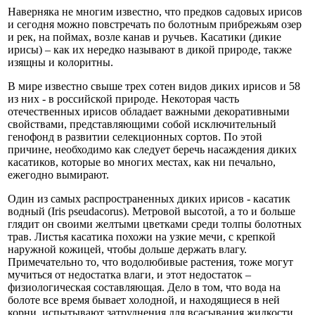
Наверняка не многим известно, что предков садовых ирисов
и сегодня можно повстречать по болотным прибрежьям озер
и рек, на поймах, возле канав и ручьев. Касатики (дикие
ирисы) – как их нередко называют в дикой природе, также
изящны и колоритны.
В мире известно свыше трех сотен видов диких ирисов и 58
из них - в российской природе. Некоторая часть
отечественных ирисов обладает важными декоративными
свойствами, представляющими собой исключительный
генофонд в развитии селекционных сортов. По этой
причине, необходимо как следует беречь насаждения диких
касатиков, которые во многих местах, как ни печально,
ежегодно вымирают.
Один из самых распространенных диких ирисов - касатик
водный (Iris pseudacorus). Метровой высотой, а то и больше
глядит он своими желтыми цветками среди толпы болотных
трав. Листья касатика похожи на узкие мечи, с крепкой
наружной кожицей, чтобы дольше держать влагу.
Примечательно то, что водолюбивые растения, тоже могут
мучиться от недостатка влаги, и этот недостаток –
физиологическая составляющая. Дело в том, что вода на
болоте все время бывает холодной, и находящиеся в ней
корни, испытывают затруднения для всасывания жидкости.