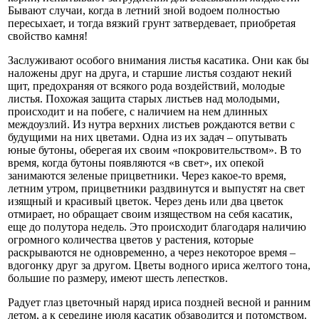
Бывают случаи, когда в летний зной водоем полностью
пересыхает, и тогда вязкий грунт затвердевает, приобретая
свойство камня!
Заслуживают особого внимания листья касатика. Они как бы
наложены друг на друга, и старшие листья создают некий
щит, предохраняя от всякого рода воздействий, молодые
листья. Похожая защита старых листьев над молодыми,
происходит и на побеге, с наличием на нем длинных
междоузлий. Из нутра верхних листьев рождаются ветви с
будущими на них цветами. Одна из их задач – опутывать
юные бутоны, оберегая их своим «покровительством». В то
время, когда бутоны появляются «в свет», их опекой
занимаются зеленые прицветники. Через какое-то время,
летним утром, прицветники раздвинутся и выпустят на свет
изящный и красивый цветок. Через день или два цветок
отмирает, но обращает своим изяществом на себя касатик,
еще до полутора недель. Это происходит благодаря наличию
огромного количества цветов у растения, которые
раскрываются не одновременно, а через некоторое время –
вдогонку друг за другом. Цветы водного ириса желтого тона,
большие по размеру, имеют шесть лепестков.
Радует глаз цветочный наряд ириса поздней весной и ранним
летом, а к середине июля касатик обзаводится и потомством.