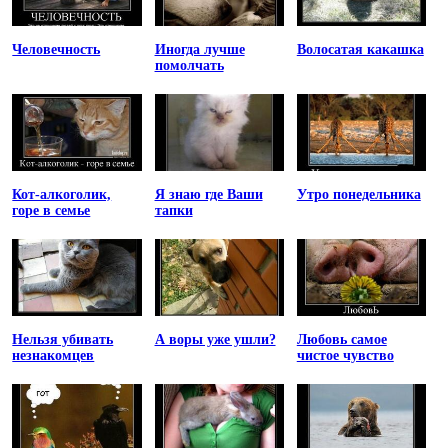
Человечность
Иногда лучше
Волосатая какашка
помолчать
Кот-алкоголик,
Я знаю где Ваши
Утро понедельника
горе в семье
тапки
Нельзя убивать
А воры уже ушли?
Любовь самое
незнакомцев
чистое чувство