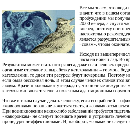
Все мы знаем, что люди 
значит, что в нашем орг
пробуждении мы получае
20:00 вечера, а спустя 
вперед, поэтому они пре
настоятельно рекомендую
является разрушительным
«совам», чтобы окончате
Исходя из вышеперечисл
часы на новый лад. Во в
Результатом может стать потеря веса, даже если человек про
организме отвечают за выработку катехоламина – гормона бод
катехоламин, то днем эти ресурсы будут исчерпаны. Поэтому не
если была бессонная ночь. В этом случае человек становится
людям. Врачи продолжают утверждать, что ночные дежурства 
катехоламин является еще и полезным адаптационным гормоном
Что же в таком случае делать человеку, если его рабочий гра
«жаворонкам» пораньше ложиться спать, а «совам» отсыпатьс
При возникновении каких-либо заболеваний требуется тщательн
«жаворонкам» не следует посещать врачей и устраивать лечебны
процедуры неэффективными. И, наоборот, «совам» не следует за