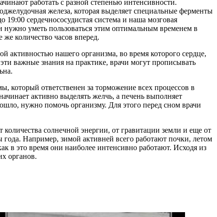
чинают работать с разной степенью интенсивности.
я поджелудочная железа, которая выделяет специальные ферменты
до 19:00 сердечнососудистая система и наша мозговая
 и нужно уметь пользоваться этим оптимальным временем в
е же количество часов вперед.
ой активностью нашего организма, во время которого сердце,
 эти важные знания на практике, врачи могут прописывать
ьна.
мы, который ответственен за торможение всех процессов в
начинает активно выделять желчь, а печень выполняет
ошло, нужно помочь организму. Для этого перед сном врачи
от количества солнечной энергии, от гравитации земли и еще от
 года. Например, зимой активней всего работают почки, летом
как в это время они наиболее интенсивно работают. Исходя из
их органов.