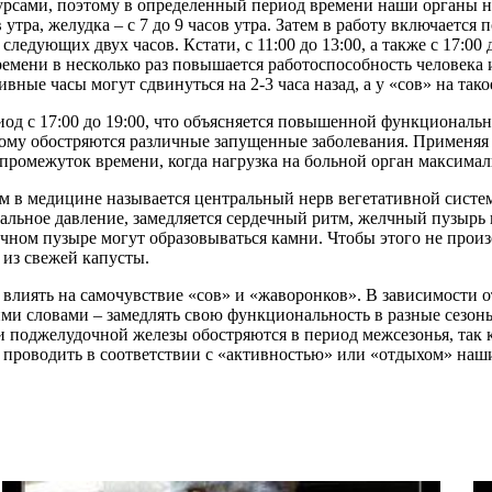
рсами, поэтому в определенный период времени наши органы на
утра, желудка – с 7 до 9 часов утра. Затем в работу включаетс
едующих двух часов. Кстати, с 11:00 до 13:00, а также с 17:00 
ремени в несколько раз повышается работоспособность человека
ные часы могут сдвинуться на 2-3 часа назад, а у «сов» на тако
од с 17:00 до 19:00, что объясняется повышенной функциональн
этому обостряются различные запущенные заболевания. Применяя
ромежуток времени, когда нагрузка на больной орган максимал
сом в медицине называется центральный нерв вегетативной систе
альное давление, замедляется сердечный ритм, желчный пузырь 
ном пузыре могут образовываться камни. Чтобы этого не произ
 из свежей капусты.
му влиять на самочувствие «сов» и «жаворонков». В зависимости 
ми словами – замедлять свою функциональность в разные сезоны
а и поджелудочной железы обостряются в период межсезонья, так 
 проводить в соответствии с «активностью» или «отдыхом» наш