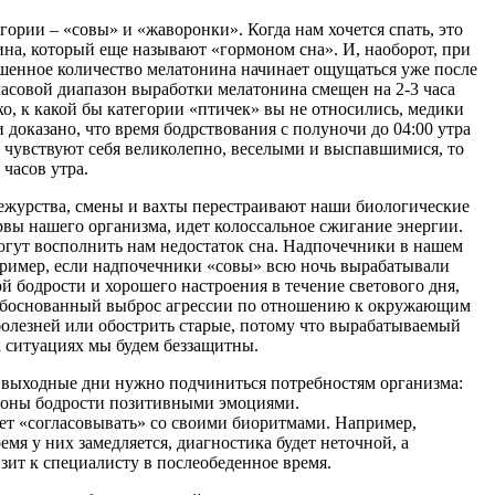
ории – «совы» и «жаворонки». Когда нам хочется спать, это
ина, который еще называют «гормоном сна». И, наоборот, при
шенное количество мелатонина начинает ощущаться уже после
 часовой диапазон выработки мелатонина смещен на 2-3 часа
о, к какой бы категории «птичек» вы не относились, медики
 доказано, что время бодрствования с полуночи до 04:00 утра
а чувствуют себя великолепно, веселыми и выспавшимися, то
часов утра.
ежурства, смены и вахты перестраивают наши биологические
вы нашего организма, идет колоссальное сжигание энергии.
могут восполнить нам недостаток сна. Надпочечники в нашем
апример, если надпочечники «совы» всю ночь вырабатывали
ой бодрости и хорошего настроения в течение светового дня,
 необоснованный выброс агрессии по отношению к окружающим
олезней или обострить старые, потому что вырабатываемый
х ситуациях мы будем беззащитны.
ои выходные дни нужно подчиниться потребностям организма:
рмоны бодрости позитивными эмоциями.
ует «согласовывать» со своими биоритмами. Например,
емя у них замедляется, диагностика будет неточной, а
зит к специалисту в послеобеденное время.