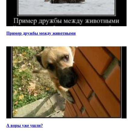
Пример дружбы между животными
А воры уже ушли?