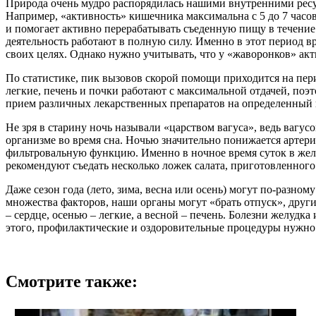
Природа очень мудро распорядилась нашими внутренними ресу
Например, «активность» кишечника максимальна с 5 до 7 часов 
и помогает активно перерабатывать съеденную пищу в течение сл
деятельность работают в полную силу. Именно в этот период в
своих целях. Однако нужно учитывать, что у «жаворонков» актив
По статистике, пик вызовов скорой помощи приходится на пери
легкие, печень и почки работают с максимальной отдачей, по
прием различных лекарственных препаратов на определенный п
Не зря в старину ночь называли «царством вагуса», ведь вагу
организме во время сна. Ночью значительно понижается артери
фильтровальную функцию. Именно в ночное время суток в желч
рекомендуют съедать несколько ложек салата, приготовленного
Даже сезон года (лето, зима, весна или осень) могут по-разно
множества факторов, наши органы могут «брать отпуск», други
– сердце, осенью – легкие, а весной – печень. Болезни желудк
этого, профилактические и оздоровительные процедуры нужно
Смотрите также: