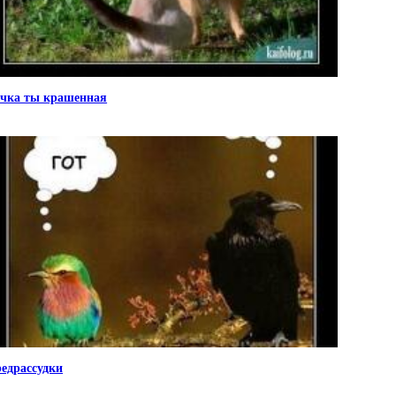
чка ты крашенная
едрассудки