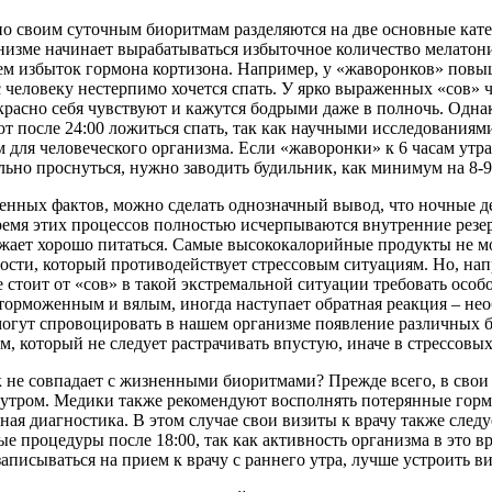
по своим суточным биоритмам разделяются на две основные катег
анизме начинает вырабатываться избыточное количество мелатон
м избыток гормона кортизона. Например, у «жаворонков» повы
час человеку нестерпимо хочется спать. У ярко выраженных «сов»
красно себя чувствуют и кажутся бодрыми даже в полночь. Однак
т после 24:00 ложиться спать, так как научными исследованиями
 для человеческого организма. Если «жаворонки» к 6 часам утр
льно проснуться, нужно заводить будильник, как минимум на 8-9 
енных фактов, можно сделать однозначный вывод, что ночные д
ремя этих процессов полностью исчерпываются внутренние резер
должает хорошо питаться. Самые высококалорийные продукты не 
рости, который противодействует стрессовым ситуациям. Но, н
 стоит от «сов» в такой экстремальной ситуации требовать особ
 заторможенным и вялым, иногда наступает обратная реакция –
могут спровоцировать в нашем организме появление различных б
, который не следует растрачивать впустую, иначе в стрессовы
фик не совпадает с жизненными биоритмами? Прежде всего, в св
я утром. Медики также рекомендуют восполнять потерянные го
ая диагностика. В этом случае свои визиты к врачу также след
е процедуры после 18:00, так как активность организма в это вр
писываться на прием к врачу с раннего утра, лучше устроить ви