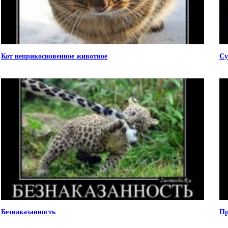
Кот неприкосновенное животное
Су
Безнаказанность
Пр