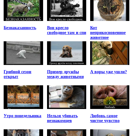
Безнаказанность
Вон кресло
Кот
свободное там и спи
неприкосновенное
животное
Грибной сезон
Пример дружбы
А воры уже ушли?
открыт
между животными
Утро понедельника
Нельзя убивать
Любовь самое
незнакомцев
чистое чувство