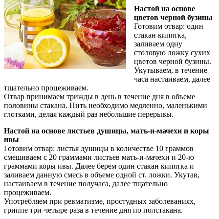
Настой на основе
цветов черной бузины
Готовим отвар: один
стакан кипятка,
заливаем одну
столовую ложку сухих
цветов черной бузины.
Укутываем, в течение
часа настаиваем, далее
тщательно процеживаем.
Отвар принимаем трижды в день в течение дня в объеме
половины стакана. Пить необходимо медленно, маленькими
глотками, делая каждый раз небольшие перерывы.
Настой на основе листьев душицы, мать-и-мачехи и коры
ивы
Готовим отвар: листья душицы в количестве 10 граммов
смешиваем с 20 граммами листьев мать-и-мачехи и 20-ю
граммами коры ивы. Далее берем один стакан кипятка и
заливаем данную смесь в объеме одной ст. ложки. Укутав,
настаиваем в течение получаса, далее тщательно
процеживаем.
Употребляем при ревматизме, простудных заболеваниях,
гриппе три-четыре раза в течение дня по полстакана.