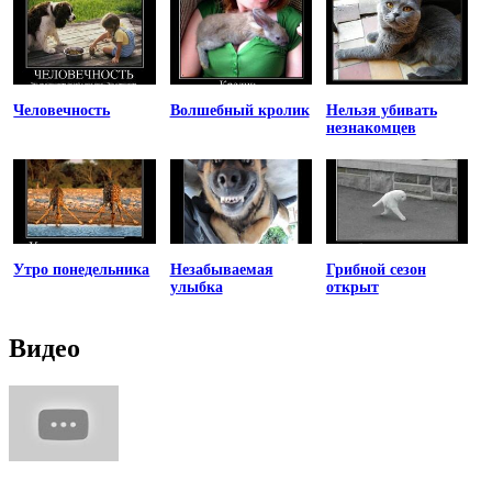
Человечность
Волшебный кролик
Нельзя убивать
незнакомцев
Утро понедельника
Незабываемая
Грибной сезон
улыбка
открыт
Видео