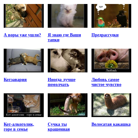
А воры уже ушли?
Я знаю где Ваши
Предрассудки
тапки
Котэавария
Иногда лучше
Любовь самое
помолчать
чистое чувство
Кот-алкоголик,
Сучка ты
Волосатая какашка
горе в семье
крашенная